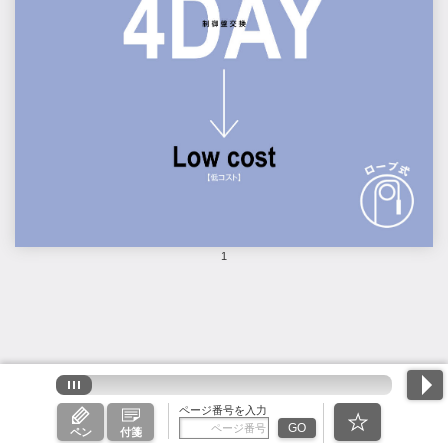
1
ページ番号を入力
GO
ペン
付箋